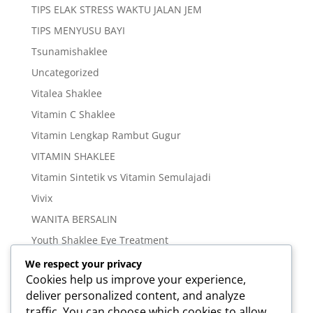
TIPS ELAK STRESS WAKTU JALAN JEM
TIPS MENYUSU BAYI
Tsunamishaklee
Uncategorized
Vitalea Shaklee
Vitamin C Shaklee
Vitamin Lengkap Rambut Gugur
VITAMIN SHAKLEE
Vitamin Sintetik vs Vitamin Semulajadi
Vivix
WANITA BERSALIN
Youth Shaklee Eye Treatment
YOUTH SKIN CARE SERIES
We respect your privacy
Cookies help us improve your experience,
Meta
deliver personalized content, and analyze
traffic. You can choose which cookies to allow