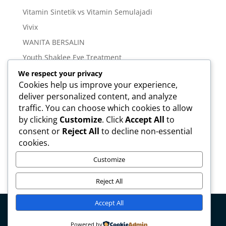
Vitamin Sintetik vs Vitamin Semulajadi
Vivix
WANITA BERSALIN
Youth Shaklee Eye Treatment
YOUTH SKIN CARE SERIES
We respect your privacy
Cookies help us improve your experience,
deliver personalized content, and analyze
Meta
traffic. You can choose which cookies to allow
Log in
by clicking
Customize
. Click
Accept All
to
Entries feed
consent or
Reject All
to decline non-essential
cookies.
Comments feed
WordPress.org
Customize
Reject All
Accept All
Copyright © mirahamzah.com Design by
Pengedar
Powered by