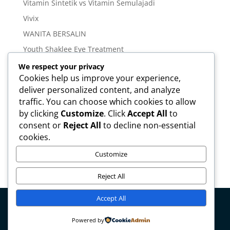
Vitamin Sintetik vs Vitamin Semulajadi
Vivix
WANITA BERSALIN
Youth Shaklee Eye Treatment
YOUTH SKIN CARE SERIES
We respect your privacy
Cookies help us improve your experience,
deliver personalized content, and analyze
Meta
traffic. You can choose which cookies to allow
Log in
by clicking
Customize
. Click
Accept All
to
Entries feed
consent or
Reject All
to decline non-essential
cookies.
Comments feed
WordPress.org
Customize
Reject All
Accept All
Copyright © mirahamzah.com Design by
Pengedar
Powered by