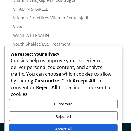
Vitamin Lengkap Rambut Gugur
VITAMIN SHAKLEE
Vitamin Sintetik vs Vitamin Semulajadi
Vivix
WANITA BERSALIN
Youth Shaklee Eye Treatment
YOUTH SKIN CARE SERIES
We respect your privacy
Cookies help us improve your experience,
deliver personalized content, and analyze
Meta
traffic. You can choose which cookies to allow
Log in
by clicking
Customize
. Click
Accept All
to
Entries feed
consent or
Reject All
to decline non-essential
cookies.
Comments feed
WordPress.org
Customize
Reject All
Accept All