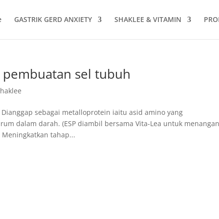
e
GASTRIK GERD ANXIETY
SHAKLEE & VITAMIN
PRO
k pembuatan sel tubuh
Shaklee
 Dianggap sebagai metalloprotein iaitu asid amino yang
um dalam darah. (ESP diambil bersama Vita-Lea untuk menangan
 Meningkatkan tahap...