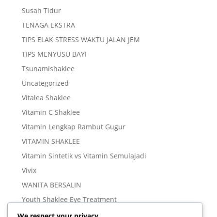
Susah Tidur
TENAGA EKSTRA
TIPS ELAK STRESS WAKTU JALAN JEM
TIPS MENYUSU BAYI
Tsunamishaklee
Uncategorized
Vitalea Shaklee
Vitamin C Shaklee
Vitamin Lengkap Rambut Gugur
VITAMIN SHAKLEE
Vitamin Sintetik vs Vitamin Semulajadi
Vivix
WANITA BERSALIN
Youth Shaklee Eye Treatment
YOUTH SKIN CARE SERIES
We respect your privacy