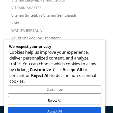
Vitamin Lengkap Rambut Gugur
VITAMIN SHAKLEE
Vitamin Sintetik vs Vitamin Semulajadi
Vivix
WANITA BERSALIN
Youth Shaklee Eye Treatment
YOUTH SKIN CARE SERIES
We respect your privacy
Cookies help us improve your experience,
deliver personalized content, and analyze
Meta
traffic. You can choose which cookies to allow
Log in
by clicking
Customize
. Click
Accept All
to
Entries feed
consent or
Reject All
to decline non-essential
cookies.
Comments feed
WordPress.org
Customize
Reject All
Accept All