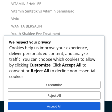
VITAMIN SHAKLEE
Vitamin Sintetik vs Vitamin Semulajadi
Vivix
WANITA BERSALIN
Youth Shaklee Eye Treatment
YOUTH SKIN CARE SERIES
We respect your privacy
Cookies help us improve your experience,
deliver personalized content, and analyze
Meta
traffic. You can choose which cookies to allow
Log in
by clicking
Customize
. Click
Accept All
to
Entries feed
consent or
Reject All
to decline non-essential
cookies.
Comments feed
WordPress.org
Customize
Reject All
Accept All