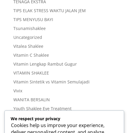
TENAGA EKSTRA
TIPS ELAK STRESS WAKTU JALAN JEM
TIPS MENYUSU BAYI
Tsunamishaklee
Uncategorized
Vitalea Shaklee
Vitamin C Shaklee
Vitamin Lengkap Rambut Gugur
VITAMIN SHAKLEE
Vitamin Sintetik vs Vitamin Semulajadi
Vivix
WANITA BERSALIN
Youth Shaklee Eye Treatment
YOUTH SKIN CARE SERIES
We respect your privacy
Cookies help us improve your experience,
deliver personalized content, and analyze
Meta