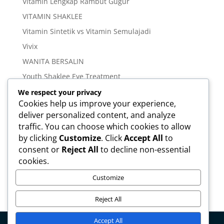
Vitamin Lengkap Rambut Gugur
VITAMIN SHAKLEE
Vitamin Sintetik vs Vitamin Semulajadi
Vivix
WANITA BERSALIN
Youth Shaklee Eye Treatment
YOUTH SKIN CARE SERIES
We respect your privacy
Cookies help us improve your experience,
deliver personalized content, and analyze
Meta
traffic. You can choose which cookies to allow
Log in
by clicking
Customize
. Click
Accept All
to
Entries feed
consent or
Reject All
to decline non-essential
cookies.
Comments feed
WordPress.org
Customize
Reject All
Accept All