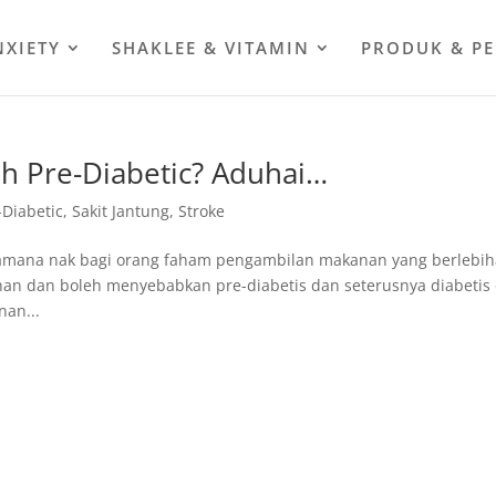
NXIETY
SHAKLEE & VITAMIN
PRODUK & P
ah Pre-Diabetic? Aduhai…
-Diabetic
,
Sakit Jantung
,
Stroke
acamana nak bagi orang faham pengambilan makanan yang berlebi
n dan boleh menyebabkan pre-diabetis dan seterusnya diabetis
nan...