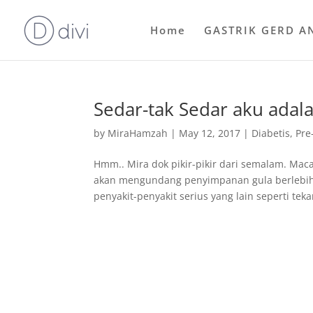
Home
GASTRIK GERD A
Sedar-tak Sedar aku adal
by
MiraHamzah
|
May 12, 2017
|
Diabetis
,
Pre
Hmm.. Mira dok pikir-pikir dari semalam. M
akan mengundang penyimpanan gula berlebiha
penyakit-penyakit serius yang lain seperti teka