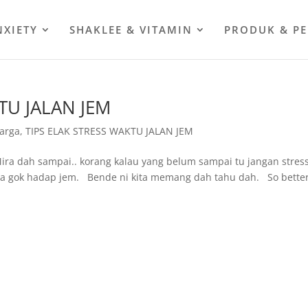
NXIETY
SHAKLEE & VITAMIN
PRODUK & P
TU JALAN JEM
arga
,
TIPS ELAK STRESS WAKTU JALAN JEM
Mira dah sampai.. korang kalau yang belum sampai tu jangan stress
na gok hadap jem. Bende ni kita memang dah tahu dah. So bette