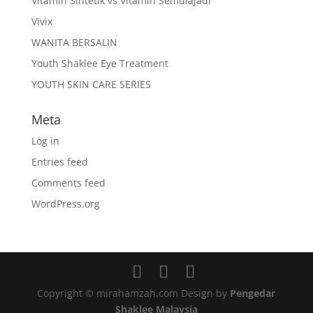
Vitamin Sintetik vs Vitamin Semulajadi
Vivix
WANITA BERSALIN
Youth Shaklee Eye Treatment
YOUTH SKIN CARE SERIES
Meta
Log in
Entries feed
Comments feed
WordPress.org
Copyright © mirahamzah.com Design by
Pengedar
Shaklee Malaysia