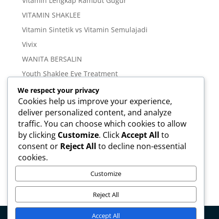
Vitamin Lengkap Rambut Gugur
VITAMIN SHAKLEE
Vitamin Sintetik vs Vitamin Semulajadi
Vivix
WANITA BERSALIN
Youth Shaklee Eye Treatment
YOUTH SKIN CARE SERIES
We respect your privacy
Cookies help us improve your experience,
deliver personalized content, and analyze
Meta
traffic. You can choose which cookies to allow
Log in
by clicking
Customize
. Click
Accept All
to
Entries feed
consent or
Reject All
to decline non-essential
cookies.
Comments feed
WordPress.org
Customize
Reject All
Accept All