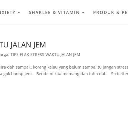
NXIETY
SHAKLEE & VITAMIN
PRODUK & P
TU JALAN JEM
arga
,
TIPS ELAK STRESS WAKTU JALAN JEM
Mira dah sampai.. korang kalau yang belum sampai tu jangan stress
na gok hadap jem. Bende ni kita memang dah tahu dah. So bette