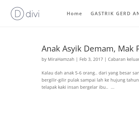
Home
GASTRIK GERD A
Anak Asyik Demam, Mak Pa
by
MiraHamzah
|
Feb 3, 2017
|
Cabaran kelua
Kalau dah anak 5-6 orang.. dari yang besar sa
bergilir-gilir pulak sampai lah ke hujung tah
telapak kaki insan bergelar ibu.. ...