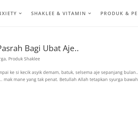
NXIETY
SHAKLEE & VITAMIN
PRODUK & P
srah Bagi Ubat Aje..
rga
,
Produk Shaklee
mpai ke si kecik asyik demam, batuk, selsema aje sepanjang bulan.
un.. mak mane yang tak penat. Betullah Allah tetapkan syurga bawa