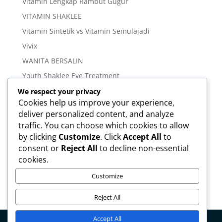
Vitamin Lengkap Rambut Gugur
VITAMIN SHAKLEE
Vitamin Sintetik vs Vitamin Semulajadi
Vivix
WANITA BERSALIN
Youth Shaklee Eye Treatment
YOUTH SKIN CARE SERIES
We respect your privacy
Cookies help us improve your experience,
deliver personalized content, and analyze
Meta
traffic. You can choose which cookies to allow
Log in
by clicking
Customize
. Click
Accept All
to
Entries feed
consent or
Reject All
to decline non-essential
cookies.
Comments feed
WordPress.org
Customize
Reject All
Accept All