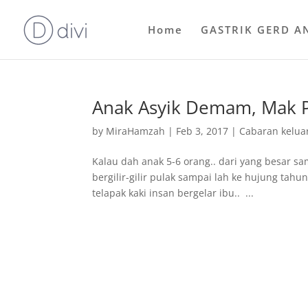
Home
GASTRIK GERD A
Anak Asyik Demam, Mak Pa
by
MiraHamzah
|
Feb 3, 2017
|
Cabaran kelua
Kalau dah anak 5-6 orang.. dari yang besar sa
bergilir-gilir pulak sampai lah ke hujung tah
telapak kaki insan bergelar ibu.. ...