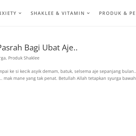
NXIETY
SHAKLEE & VITAMIN
PRODUK & P
srah Bagi Ubat Aje..
rga
,
Produk Shaklee
mpai ke si kecik asyik demam, batuk, selsema aje sepanjang bulan.
un.. mak mane yang tak penat. Betullah Allah tetapkan syurga bawa