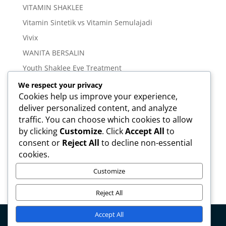
VITAMIN SHAKLEE
Vitamin Sintetik vs Vitamin Semulajadi
Vivix
WANITA BERSALIN
Youth Shaklee Eye Treatment
YOUTH SKIN CARE SERIES
We respect your privacy
Cookies help us improve your experience,
deliver personalized content, and analyze
Meta
traffic. You can choose which cookies to allow
Log in
by clicking
Customize
. Click
Accept All
to
Entries feed
consent or
Reject All
to decline non-essential
cookies.
Comments feed
WordPress.org
Customize
Reject All
Accept All