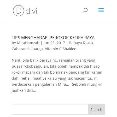
TIPS MENGHADAPI PEROKOK KETIKA RAYA
by
MiraHamzah
|
Jun 23, 2017
|
Bahaya Rokok
,
Cabaran keluarga
,
Vitamin C Shaklee
Nanti bila balik beraya ni.. ramailah orang yang
puasa rokok sebulan, kita boleh nampak dia hisap
rokok macam dah tak boleh nak pandang kiri kanan
dah..hehe.. maaf ye kalau yang tak macam tu.. ni
berdasarkan pengalaman Mira… Seboleh mungkin
jauhkan diri...