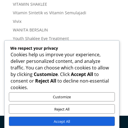
VITAMIN SHAKLEE
Vitamin Sintetik vs Vitamin Semulajadi
Vivix
WANITA BERSALIN
Youth Shaklee Eye Treatment
YOUTH SKIN CARE SERIES
We respect your privacy
Cookies help us improve your experience,
deliver personalized content, and analyze
Meta
traffic. You can choose which cookies to allow
Log in
by clicking
Customize
. Click
Accept All
to
Entries feed
consent or
Reject All
to decline non-essential
cookies.
Comments feed
WordPress.org
Customize
Reject All
Accept All