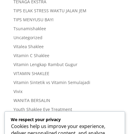
TENAGA EKSTRA
TIPS ELAK STRESS WAKTU JALAN JEM
TIPS MENYUSU BAYI
Tsunamishaklee
Uncategorized
Vitalea Shaklee
Vitamin C Shaklee
Vitamin Lengkap Rambut Gugur
VITAMIN SHAKLEE
Vitamin Sintetik vs Vitamin Semulajadi
Vivix
WANITA BERSALIN
Youth Shaklee Eye Treatment
YOUTH SKIN CARE SERIES
We respect your privacy
Cookies help us improve your experience,
deliver personalized content, and analyze
Meta