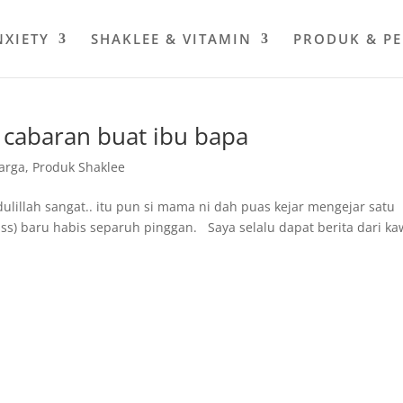
NXIETY
SHAKLEE & VITAMIN
PRODUK & P
– cabaran buat ibu bapa
arga
,
Produk Shaklee
ulillah sangat.. itu pun si mama ni dah puas kejar mengejar satu
ss) baru habis separuh pinggan. Saya selalu dapat berita dari k